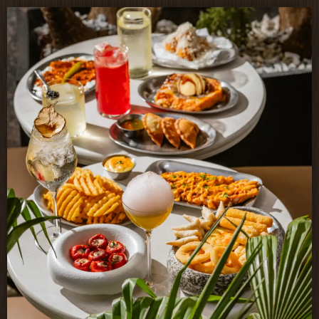
P
o
r
t
f
o
l
i
o