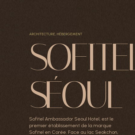
P
o
r
t
f
o
l
i
o
D
e
m
a
n
d
e
r
u
n
a
p
p
e
l
A
R
C
H
I
T
E
C
T
U
R
E
,
H
É
B
E
R
G
E
M
E
N
T
S
O
F
I
T
E
S
É
O
U
L
Sofitel Ambassador Seoul Hotel, est le
premier établissement de la marque
Sofitel en Corée. Face au lac Seokchon,