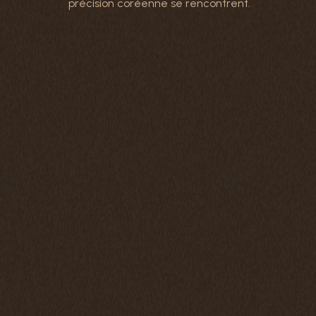
précision coréenne se rencontrent.